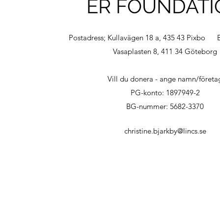
ER FOUNDATI
Postadress; Kullavägen 18 a, 435 43 Pixbo B
Vasaplasten 8, 411 34 Göteborg
Vill du donera - ange namn/företa
PG-konto: 1897949-2
BG-nummer: 5682-3370
christine.bjarkby@lincs.se