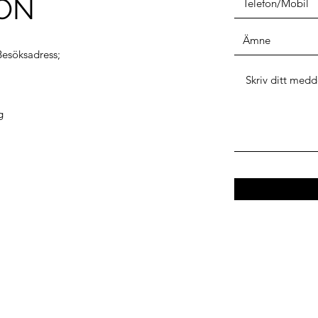
ON
esöksadress;
g